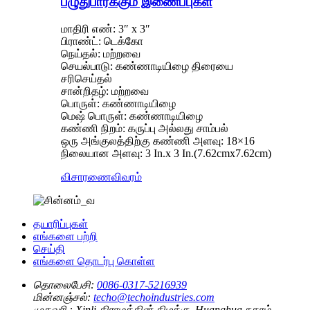
பழுதுபார்க்கும் இணைப்புகள்
மாதிரி எண்: 3″ x 3″
பிராண்ட்: டெக்கோ
நெய்தல்: மற்றவை
செயல்பாடு: கண்ணாடியிழை திரையை
சரிசெய்தல்
சான்றிதழ்: மற்றவை
பொருள்: கண்ணாடியிழை
மெஷ் பொருள்: கண்ணாடியிழை
கண்ணி நிறம்: கருப்பு அல்லது சாம்பல்
ஒரு அங்குலத்திற்கு கண்ணி அளவு: 18×16
நிலையான அளவு: 3 In.x 3 In.(7.62cmx7.62cm)
விசாரணை
விவரம்
தயாரிப்புகள்
எங்களை பற்றி
செய்தி
எங்களை தொடர்பு கொள்ள
தொலைபேசி:
0086-0317-5216939
மின்னஞ்சல்:
techo@techoindustries.com
முகவரி :
Xinli கிராமத்தின் கிழக்கு, Huanghua நகரம்,