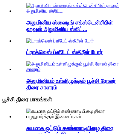
அலுமினிய ஸ்லைடிங் எக்ஸ்டென்சிபிள்
ஹவுஸ் அலுமினிய ஸ்லிட்...
ட்ராக்லெஸ் ப்ளீடேட் ஸ்கிரீன் டோர்
அலுமினியம் உள்ளிழுக்கும் பூச்சி ரோலர்
திரை சாளரம்
பூச்சி திரை பாகங்கள்
சுயமாக ஒட்டும் கண்ணாடியிழை திரை